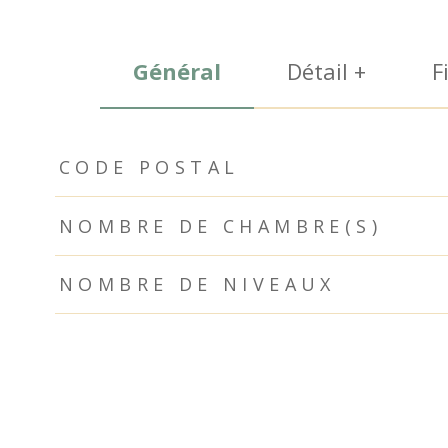
Général
Détail +
F
TRAD_ZEPHYR_Caracteristique
TRAD_ZEPHYR_Valeurs
CODE POSTAL
NOMBRE DE CHAMBRE(S)
NOMBRE DE NIVEAUX