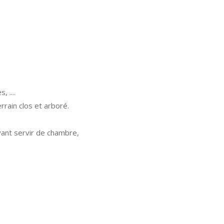
 ....
rrain clos et arboré.
vant servir de chambre,