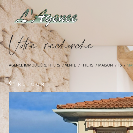
V
o
r
e
r
e
c
e
c
e
AGENCE IMMOBILIÉRE THIERS
VENTE
THIERS
MAISON
T5
MA
RETOUR