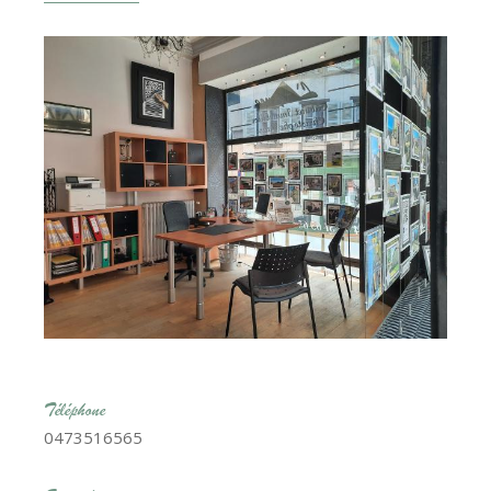
Téléphone
0473516565