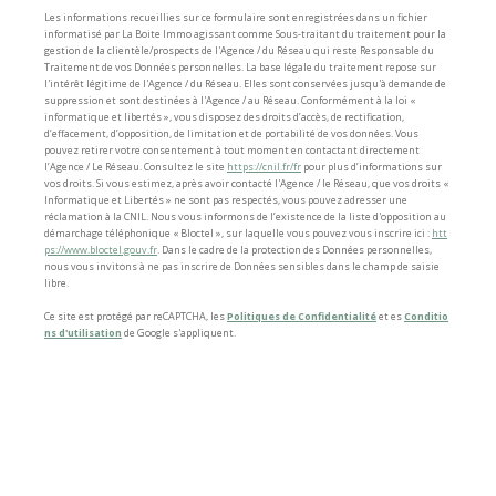
Les informations recueillies sur ce formulaire sont enregistrées dans un fichier
informatisé par La Boite Immo agissant comme Sous-traitant du traitement pour la
gestion de la clientèle/prospects de l'Agence / du Réseau qui reste Responsable du
Traitement de vos Données personnelles. La base légale du traitement repose sur
l'intérêt légitime de l'Agence / du Réseau. Elles sont conservées jusqu'à demande de
suppression et sont destinées à l'Agence / au Réseau. Conformément à la loi «
informatique et libertés », vous disposez des droits d’accès, de rectification,
d’effacement, d’opposition, de limitation et de portabilité de vos données. Vous
pouvez retirer votre consentement à tout moment en contactant directement
l’Agence / Le Réseau. Consultez le site
https://cnil.fr/fr
pour plus d’informations sur
vos droits. Si vous estimez, après avoir contacté l'Agence / le Réseau, que vos droits «
Informatique et Libertés » ne sont pas respectés, vous pouvez adresser une
réclamation à la CNIL. Nous vous informons de l’existence de la liste d'opposition au
démarchage téléphonique « Bloctel », sur laquelle vous pouvez vous inscrire ici :
htt
ps://www.bloctel.gouv.fr
. Dans le cadre de la protection des Données personnelles,
nous vous invitons à ne pas inscrire de Données sensibles dans le champ de saisie
libre.
Ce site est protégé par reCAPTCHA, les
Politiques de Confidentialité
et es
Conditio
ns d'utilisation
de Google s'appliquent.