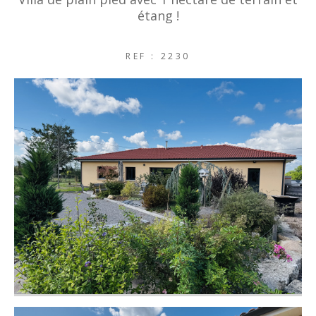
étang !
REF : 2230