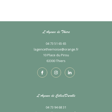
L'Agence de Thiers
04 73 51 65 65
lagencethiernoise@orange.fr
10 Place du Pirou
63300
thiers
L'Agence de Celles/Durolle
04 73 94 68 31