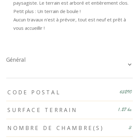
paysagiste. Le terrain est arboré et entièrement clos.
Petit plus : Un terrain de boule !
Aucun travaux n'est à prévoir, tout est neuf et prêt à
vous accueillir !
général
TRAD_ZEPHYR_Caracteristique
TRAD_ZEPHYR_Valeurs
CODE POSTAL
63290
SURFACE TERRAIN
1,27 ha
NOMBRE DE CHAMBRE(S)
3