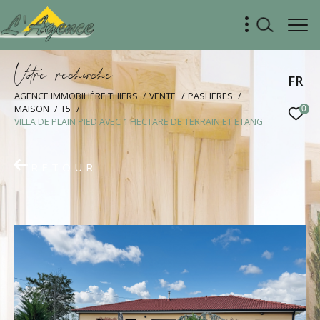
V
o
r
e
r
e
c
e
c
e
FR
AGENCE IMMOBILIÉRE THIERS
VENTE
PASLIERES
MAISON
T5
0
VILLA DE PLAIN PIED AVEC 1 HECTARE DE TERRAIN ET ETANG
RETOUR