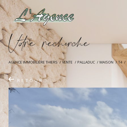
V
o
r
e
r
e
c
e
c
e
AGENCE IMMOBILIÉRE THIERS
VENTE
PALLADUC
MAISON
T4
RETOUR