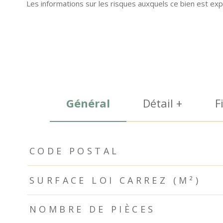
Les informations sur les risques auxquels ce bien est exp
Général
Détail +
F
TRAD_ZEPHYR_Caracteristique
TRAD_ZEPHYR_Valeurs
CODE POSTAL
SURFACE LOI CARREZ (M²)
NOMBRE DE PIÈCES