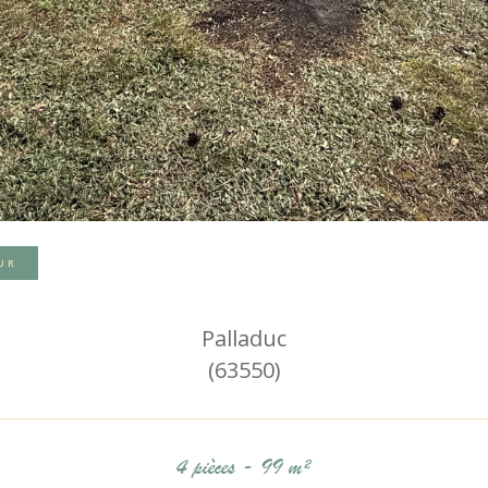
UR
Palladuc
(63550)
4 pièces - 99 m²