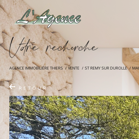
V
o
r
e
r
e
c
e
c
e
AGENCE IMMOBILIÉRE THIERS
VENTE
ST REMY SUR DUROLLE
MA
RETOUR