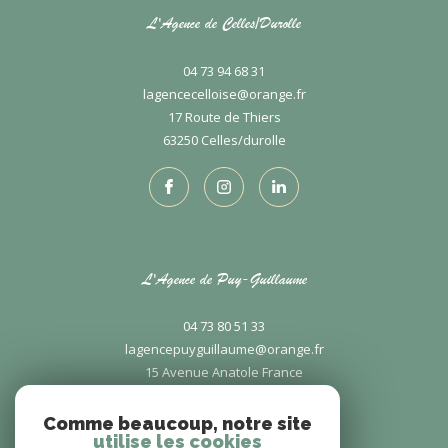
L'Agence de Celles/Durolle
04 73 94 68 31
lagencecelloise@orange.fr
17 Route de Thiers
63250
celles/durolle
L'Agence de Puy-Guillaume
04 73 80 51 33
lagencepuyguillaume@orange.fr
15 Avenue Anatole France
63290
puy-guillaume
Comme beaucoup, notre site
utilise les cookies