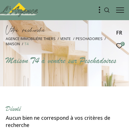
V
o
r
e
r
e
c
e
c
e
FR
AGENCE IMMOBILIÉRE THIERS
VENTE
PESCHADOIRES
MAISON
T4
0
Maison T4 à vendre sur Peschadoires
Désolé
Aucun bien ne correspond à vos critères de
recherche