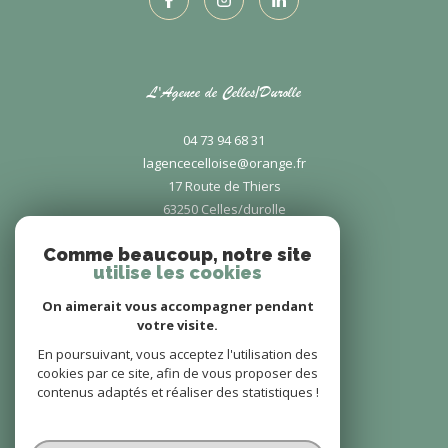
L'Agence de Celles/Durolle
04 73 94 68 31
lagencecelloise@orange.fr
17 Route de Thiers
63250
celles/durolle
Comme beaucoup, notre site
utilise les cookies
On aimerait vous accompagner pendant
votre visite.
L'Agence de Puy-Guillaume
En poursuivant, vous acceptez l'utilisation des
cookies par ce site, afin de vous proposer des
contenus adaptés et réaliser des statistiques !
04 73 80 51 33
lagencepuyguillaume@orange.fr
15 Avenue Anatole France