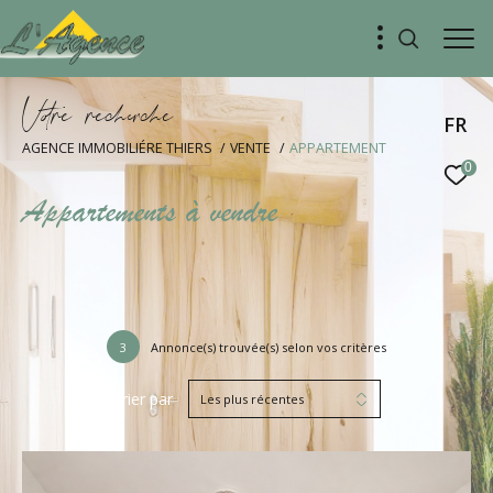
V
o
r
e
r
e
c
e
c
e
FR
AGENCE IMMOBILIÉRE THIERS
VENTE
APPARTEMENT
0
Appartements à vendre
3
Annonce(s) trouvée(s) selon vos critères
Trier par
Les plus récentes