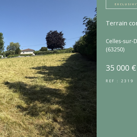
EXCLUSIVI
Terrain co
Celles-sur-D
(63250)
35 000 €
REF : 2319