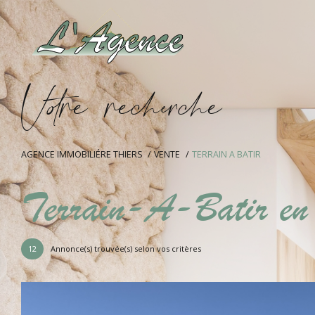
V
o
r
e
r
e
c
e
c
e
AGENCE IMMOBILIÉRE THIERS
VENTE
TERRAIN A BATIR
Terrain-A-Batir en 
12
Annonce(s) trouvée(s) selon vos critères