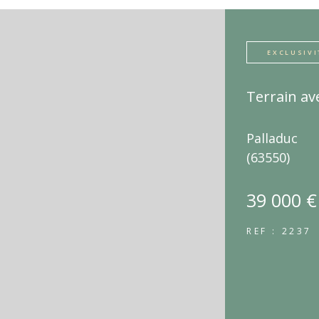
EXCLUSIVI
Terrain ave
Palladuc
(63550)
39 000 €
REF : 2237