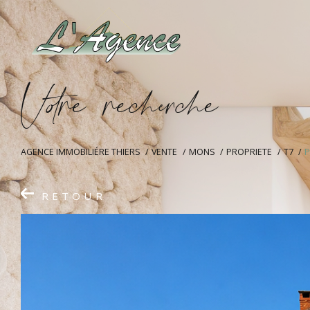
V
o
r
e
r
e
c
e
c
e
AGENCE IMMOBILIÉRE THIERS
VENTE
MONS
PROPRIETE
T7
P
RETOUR