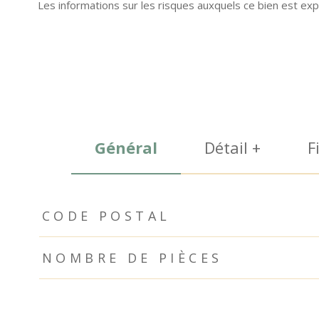
Les informations sur les risques auxquels ce bien est exp
Général
Détail +
F
TRAD_ZEPHYR_Caracteristique
TRAD_ZEPHYR_Valeurs
CODE POSTAL
NOMBRE DE PIÈCES